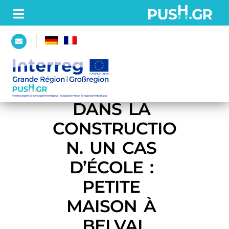
PAGE
D’ACCUEIL
CIRCULARITÉ 
DANS LA 
PROJET
CONSTRUCTIO
Partenaires
N. UN CAS 
Plateforme
D’ÉCOLE : 
PETITE 
ACTUALITÉS
MAISON À 
BELVAL