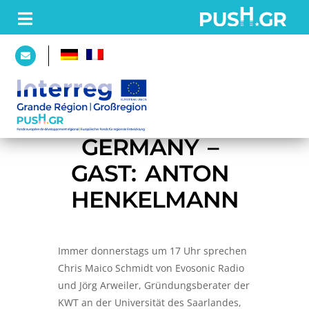
PAGE
D’ACCUEIL
INNOVATION 
GERMANY – 
PROJET
GAST: ANTON 
Partenaires
HENKELMANN
Plateforme
Immer donnerstags um 17 Uhr sprechen
ACTUALITÉS
Chris Maico Schmidt von Evosonic Radio
und Jörg Arweiler, Gründungsberater der
KWT an der Universität des Saarlandes,