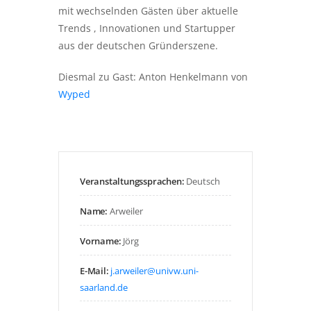
mit wechselnden Gästen über aktuelle
WALL
Trends , Innovationen und Startupper
aus der deutschen Gründerszene.
OF
FAME
Diesmal zu Gast:
Anton Henkelmann
von
Wyped
CALENDRIER
ÉVÉNEMENTS
Veranstaltungssprachen:
Deutsch
Name:
Arweiler
Vorname:
Jörg
E-Mail:
j.arweiler@univw.uni-
saarland.de