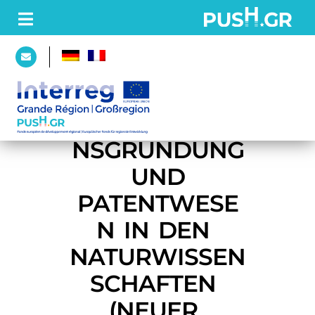
PAGE
D’ACCUEIL
UNTERNEHME
NSGRÜNDUNG
 UND 
PROJET
PATENTWESE
Partenaires
N IN DEN 
Plateforme
NATURWISSEN
SCHAFTEN 
(NEUER 
ACTUALITÉS