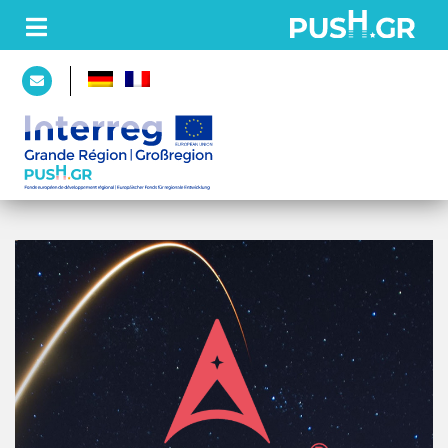
STARTSEITE
PROJEKT
Partner
Plattform
AKTUELLES
WALL
OF