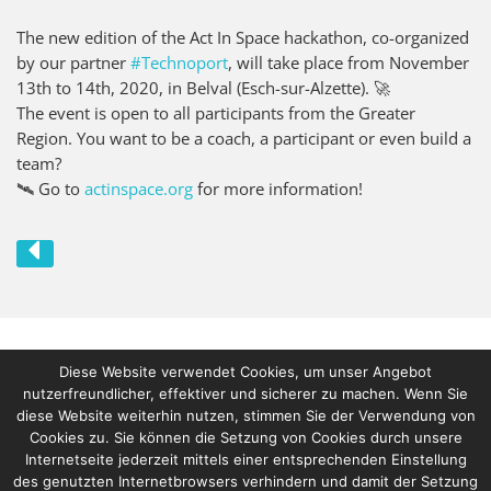
The new edition of the Act In Space hackathon, co-organized
by our partner
#Technoport
, will take place from November
13th to 14th, 2020, in Belval (Esch-sur-Alzette). 🚀
The event is open to all participants from the Greater
Region. You want to be a coach, a participant or even build a
team?
🛰 Go to
actinspace.org
for more information!
Diese Website verwendet Cookies, um unser Angebot
nutzerfreundlicher, effektiver und sicherer zu machen. Wenn Sie
diese Website weiterhin nutzen, stimmen Sie der Verwendung von
Cookies zu. Sie können die Setzung von Cookies durch unsere
Internetseite jederzeit mittels einer entsprechenden Einstellung
des genutzten Internetbrowsers verhindern und damit der Setzung