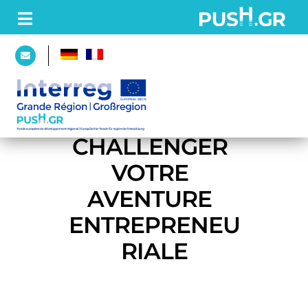
STARTSEITE
VENEZ 
PROJEKT
CHALLENGER 
Partner
VOTRE 
Plattform
AVENTURE 
ENTREPRENEU
AKTUELLES
RIALE
WALL
OF